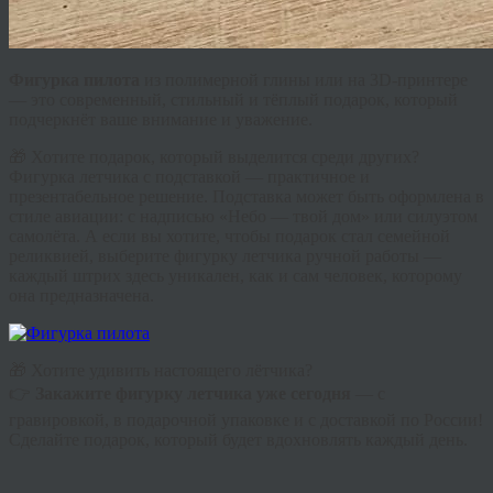
Фигурка пилота
из полимерной глины или на 3D-принтере
— это современный, стильный и тёплый подарок, который
подчеркнёт ваше внимание и уважение.
🎁 Хотите подарок, который выделится среди других?
Фигурка летчика с подставкой — практичное и
презентабельное решение. Подставка может быть оформлена в
стиле авиации: с надписью «Небо — твой дом» или силуэтом
самолёта. А если вы хотите, чтобы подарок стал семейной
реликвией, выберите фигурку летчика ручной работы —
каждый штрих здесь уникален, как и сам человек, которому
она предназначена.
🎁 Хотите удивить настоящего лётчика?
👉
Закажите фигурку летчика уже сегодня
— с
гравировкой, в подарочной упаковке и с доставкой по России!
Сделайте подарок, который будет вдохновлять каждый день.