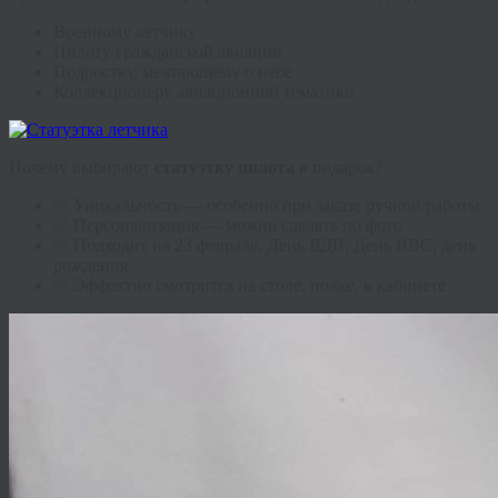
Военному лётчику
Пилоту гражданской авиации
Подростку, мечтающему о небе
Коллекционеру авиационной тематики
Почему выбирают
статуэтку
пилота
в подарок?
✅ Уникальность — особенно при заказе ручной работы
✅ Персонализация — можно сделать по фото
✅ Подходит на 23 февраля, День ВДВ, День ВВС, день
рождения
✅ Эффектно смотрится на столе, полке, в кабинете