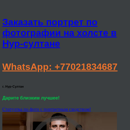
Заказать портрет по
фотографии на холсте в
Нур-султане
WhatsApp: +77021834687
г. Нур-Султан
Дарите близким лучшее!
Статуэтка по фото с портретным сходством!