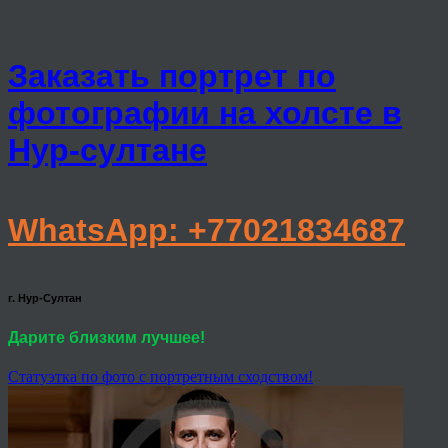
Заказать портрет по
фотографии на холсте в
Нур-султане
WhatsApp: +77021834687
г. Нур-Султан
Дарите близким лучшее!
Статуэтка по фото с портретным сходством!