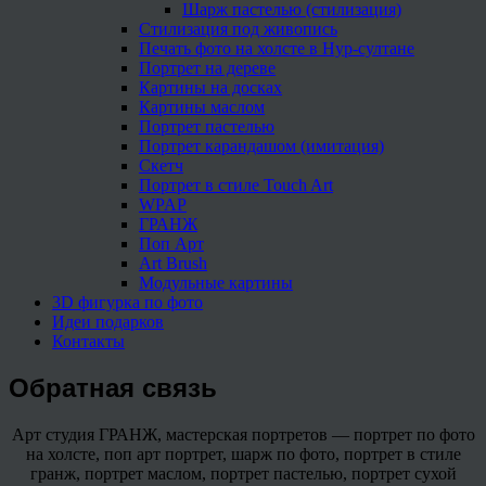
Шарж пастелью (стилизация)
Стилизация под живопись
Печать фото на холсте в Нур-султане
Портрет на дереве
Картины на досках
Картины маслом
Портрет пастелью
Портрет карандашом (имитация)
Скетч
Портрет в стиле Touch Art
WPAP
ГРАНЖ
Поп Арт
Art Brush
Модульные картины
3D фигурка по фото
Идеи подарков
Контакты
Обратная связь
Арт студия ГРАНЖ, мастерская портретов — портрет по фото
на холсте, поп арт портрет, шарж по фото, портрет в стиле
гранж, портрет маслом, портрет пастелью, портрет сухой