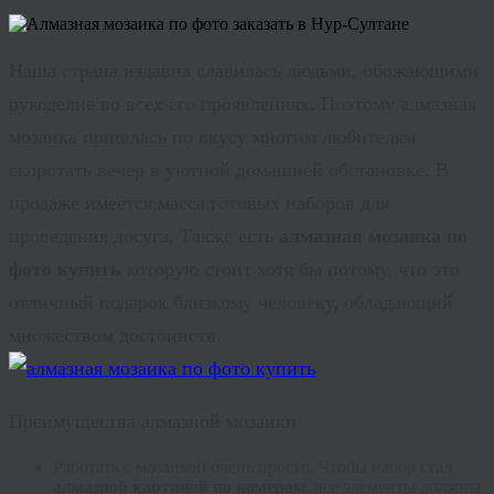
Наша страна издавна славилась людьми, обожающими
рукоделие во всех его проявлениях. Поэтому алмазная
мозаика пришлась по вкусу многим любителям
скоротать вечер в уютной домашней обстановке. В
продаже имеется масса готовых наборов для
проведения досуга. Также есть
алмазная мозаика по
фото купить
которую стоит хотя бы потому, что это
отличный подарок близкому человеку, обладающий
множеством достоинств.
Преимущества алмазной мозаики
Работать с мозаикой очень просто. Чтобы набор стал
алмазной картиной по номерам
, все элементы должны