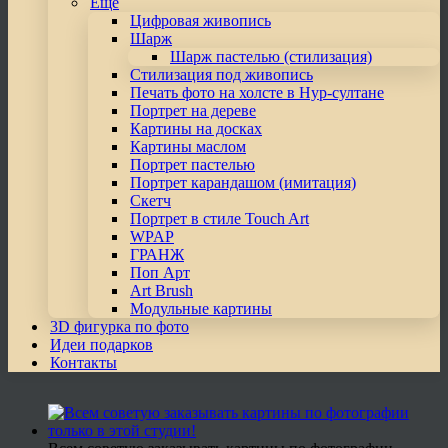
Еще
Цифровая живопись
Шарж
Шарж пастелью (стилизация)
Стилизация под живопись
Печать фото на холсте в Нур-султане
Портрет на дереве
Картины на досках
Картины маслом
Портрет пастелью
Портрет карандашом (имитация)
Скетч
Портрет в стиле Touch Art
WPAP
ГРАНЖ
Поп Арт
Art Brush
Модульные картины
3D фигурка по фото
Идеи подарков
Контакты