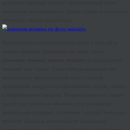
результате заказчик получит прорезиненный холст,
пошаговую инструкцию по сборке, стразы в отдельных
пакетиках, пинцет для работы.
Если вы ищете способ провести время с пользой и
создать красивое украшение для дома, стоит
алмазную мозаику купить недорого
в проверенном
магазине или студии. Такие наборы включают всё
необходимое: прорезиненный холст с чёткой
нумерацией, аккуратно расфасованные стразы, пинцет
и подробную инструкцию. Готовая картина не только
радует глаз блеском и объёмом, но и становится
уникальным подарком, сделанным с душой. Благодаря
простоте сборки и долговечности материалов,
алмазная мозаика — идеальный выбор для семейного