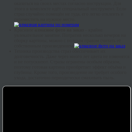
оказаться на своих местах согласно инструкции. Для
этого в комплекте идёт специальный инструмент. Если
страз случайно помещён не туда, его легко отклеить и
переместить на нужное место.
Красивое
алмазное фото на заказ
– крайне
увлекательное занятие. Потратив несколько вечеров на
сборку картины, можно с полным правом считать её
собственным произведением.
Техника производства страз обеспечивает их
долговечность. Даже через много лет цвета не изменятся
и не потускнеют. Стразы огранены особым образом,
поэтому готовая картина приобретает эффект объёма и
глубины. Кроме того, произведение не требует особого
ухода, достаточно периодически смахивать пыль.